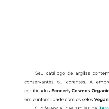
	Seu catálogo de argilas contém 16 cores, todas naturais, sem adição de 
conservantes ou corantes. A empr
certificados 
Ecocert, Cosmos Organic,
em conformidade com os selos 
Vegan,
	O diferencial das argilas da 
Ter