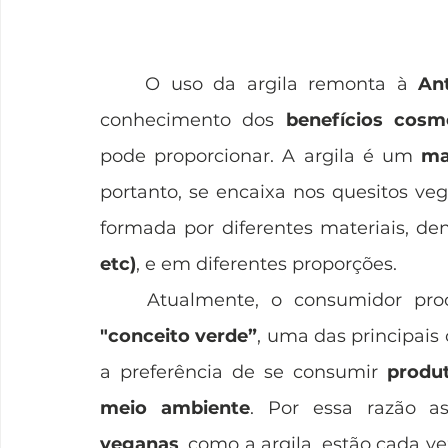
	O uso da argila remonta à 
An
conhecimento dos 
benefícios cosm
pode proporcionar. A argila é um 
ma
portanto, se encaixa nos quesitos veg
formada por diferentes materiais, den
etc)
, e em diferentes proporções. 
"conceito verde”
, uma das principais 
a preferência de se consumir 
produ
meio ambiente
. Por essa razão a
veganas
, como a argila, estão cada v