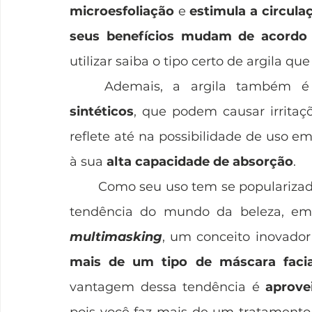
microesfoliação
 e 
estimula a circula
seus benefícios mudam de acordo
utilizar saiba o tipo certo de argila q
	Ademais, a argila também é
sintéticos
, que podem causar irritaçõ
reflete até na possibilidade de uso em
à sua 
alta capacidade de absorção
. 
	Como seu uso tem se popularizado no setor de cosméticos, surgiu uma nova 
multimasking
, um conceito inovador
mais de um tipo de máscara facia
vantagem dessa tendência é 
aprove
pois você faz mais de um tratamento 