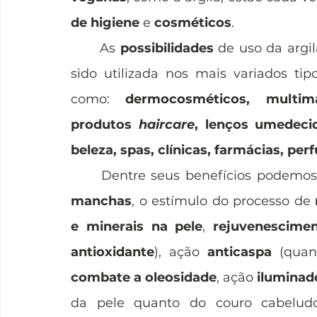
de higiene
 e 
cosméticos
. 
	As 
possibilidades
 de uso da argi
sido utilizada nos mais variados tip
como: 
dermocosméticos, multimá
produtos 
haircare
, lenços umedeci
beleza, spas, clínicas, farmácias, per
	Dentre seus benefícios podemos
manchas
, o estímulo do processo de 
e minerais na pele
, 
rejuvenescimen
antioxidante
), ação 
anticaspa
 (quan
combate a oleosidade
, ação 
iluminad