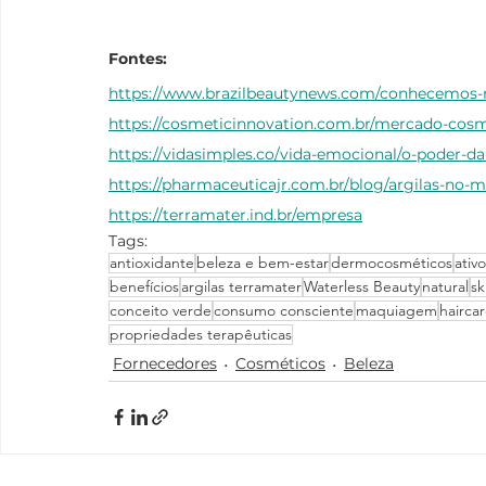
Fontes:
https://www.brazilbeautynews.com/conhecemos-m
https://cosmeticinnovation.com.br/mercado-cos
https://vidasimples.co/vida-emocional/o-poder-da
https://pharmaceuticajr.com.br/blog/argilas-no-
https://terramater.ind.br/empresa
Tags:
antioxidante
beleza e bem-estar
dermocosméticos
ativ
benefícios
argilas terramater
Waterless Beauty
natural
sk
conceito verde
consumo consciente
maquiagem
hairca
propriedades terapêuticas
Fornecedores
Cosméticos
Beleza