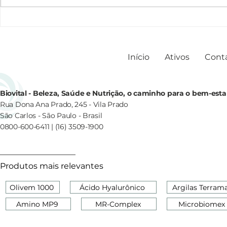
Entre a tradição e a ciência:
Exossomas:
da origem à ascensão da
revolucionár
Centella Asiática na
tratamento 
cosmetologia moderna.
Início
Ativos
Cont
Biovital - Beleza, Saúde e Nutrição, o caminho para o bem-esta
Rua Dona Ana Prado, 245 - Vila Prado
São Carlos - São Paulo - Brasil
0800-600-6411 | (16) 3509-1900
Produtos mais relevantes
Olivem 1000
Ácido Hyalurônico
Argilas Terram
Amino MP9
MR-Complex
Microbiomex