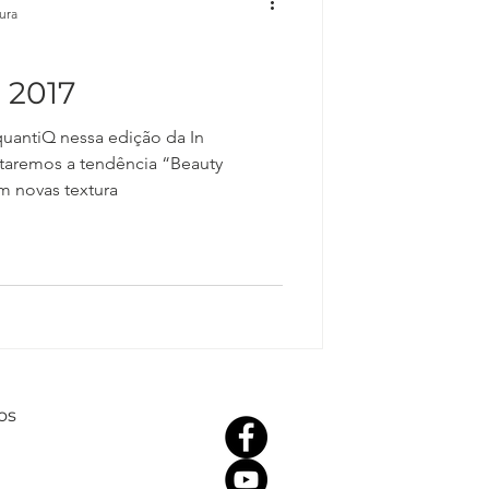
tura
 2017
uantiQ nessa edição da In
taremos a tendência “Beauty
m novas textura
os