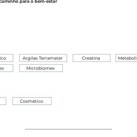
o caminho para o bem-estar
ico
Argilas Terramater
Creatina
Metaboli
ex
Microbiomex
Cosmético