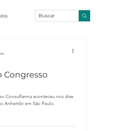
olos
ura
o Congresso
a
so Consulfarma aconteceu nos dias
rito Anhembi em São Paulo.