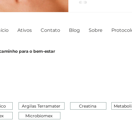
ício
Ativos
Contato
Blog
Sobre
Protocol
o caminho para o bem-estar
ico
Argilas Terramater
Creatina
Metaboli
ex
Microbiomex