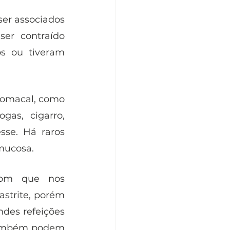
er associados 
r contraído 
s ou tiveram 
tomacal, como 
gas, cigarro, 
se. Há raros 
mucosa. 
com que nos 
trite, porém 
des refeições 
também podem 