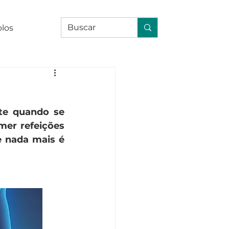
olos
e quando se 
er refeições 
 nada mais é 