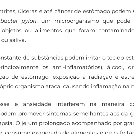
strites, úlceras e até câncer de estômago podem s
bacter pylori
, um microorganismo que pode se
 objetos ou alimentos que foram contaminado
ou saliva. 
onstante de substâncias podem irritar o tecido es
ncipalmente os anti-inflamatórios), álcool, dro
ção de estômago, exposição à radiação e estres
óprio organismo ataca, causando inflamação na 
esse e ansiedade interferem na maneira 
odem promover sintomas semelhantes aos da gas
pepsia. O jejum prolongado acompanhado por gran
te, consumo exagerado de alimentos e de café 