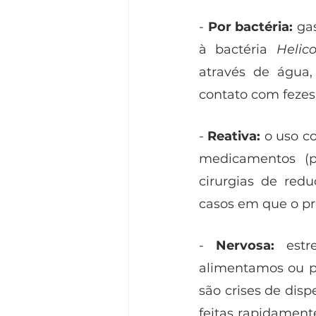
- 
Por bactéria:
 ga
à bactéria 
Helico
através de água,
contato com fezes 
-
 Reativa:
 o uso c
medicamentos (pri
cirurgias de redu
casos em que o pr
- 
Nervosa:
 estr
alimentamos ou p
são crises de dis
feitas rapidamen