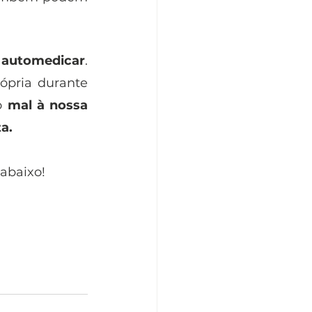
 automedicar
. 
ópria durante 
o 
mal à nossa 
a.
 abaixo!