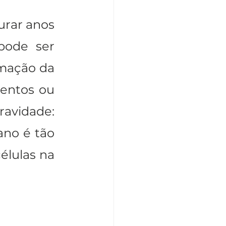
rar anos 
pode ser 
mação da 
entos ou 
ravidade: 
no é tão 
lulas na 