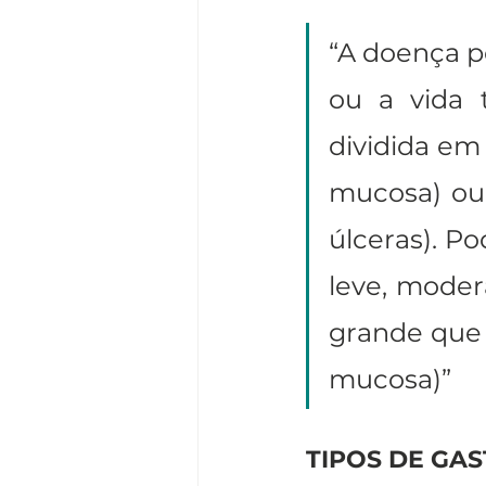
“A doença p
ou a vida t
dividida em
mucosa) ou 
úlceras). Po
leve, moder
grande que 
mucosa)”
TIPOS DE GAS