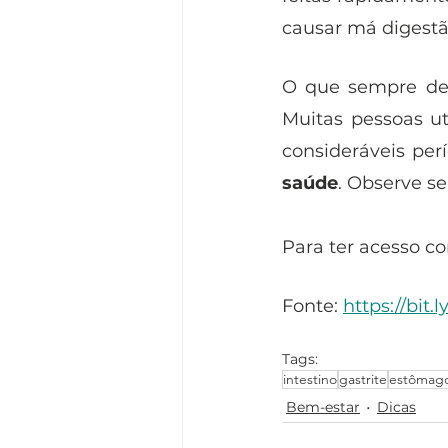
causar má digestã
O que sempre de
Muitas pessoas ut
consideráveis pe
saúde
. Observe s
Para ter acesso c
Fonte: 
https://bit
Tags:
intestino
gastrite
estômag
Bem-estar
Dicas