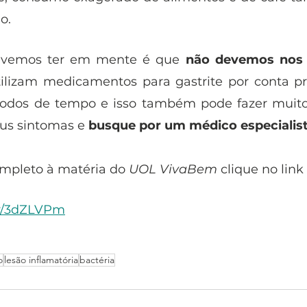
o. 
vemos ter em mente é que
 não devemos nos
ilizam medicamentos para gastrite por conta pr
ríodos de tempo e isso também pode fazer muit
eus sintomas e 
busque por um médico especialist
ompleto à matéria do 
UOL VivaBem
 clique no link
.ly/3dZLVPm
o
lesão inflamatória
bactéria