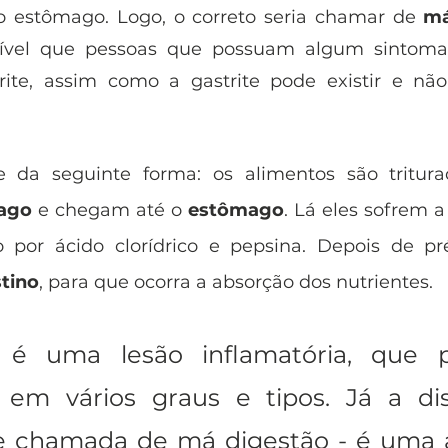
o estômago. Logo, o correto seria chamar de 
má
sível que pessoas que possuam algum sintoma
ite, assim como a gastrite pode existir e não 
e da seguinte forma: os alimentos são tritur
ago
 e chegam até o 
estômago
. Lá eles sofrem a
 por ácido clorídrico e pepsina. Depois de pré
stino
, para que ocorra a absorção dos nutrientes. 
e é uma lesão inflamatória, que p
a em vários graus e tipos. Já a dis
chamada de má digestão - é uma al