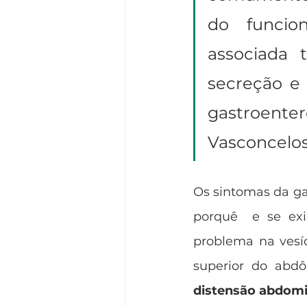
do funcio
associada 
secreção e 
gastroente
Vasconcelos)
Os sintomas da ga
porquê  e se exi
problema na vesí
superior do abd
distensão abdomi