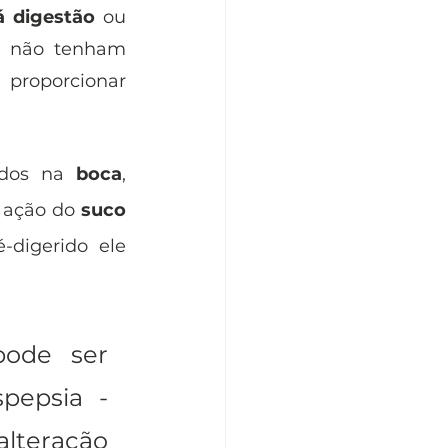
 digestão
 ou 
 não tenham 
proporcionar 
ados na
 boca
, 
 ação do 
suco 
-digerido ele 
ode ser 
pepsia - 
teração 