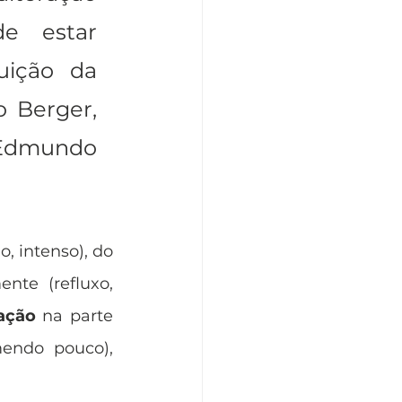
 estar 
ição da 
 Berger, 
Edmundo 
o, intenso), do 
te (refluxo, 
ação
 na parte 
 (mesmo comendo pouco), 