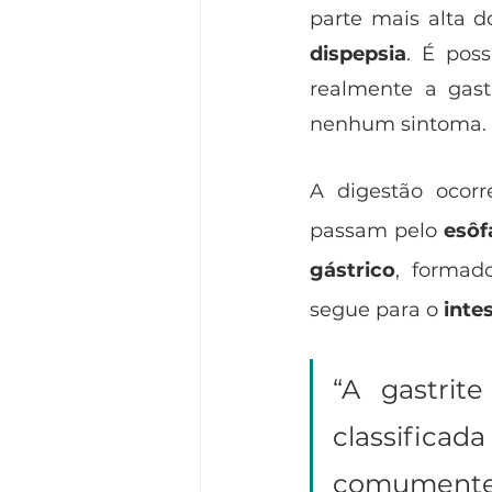
parte mais alta d
dispepsia
. É pos
realmente a gastr
nenhum sintoma. 
A digestão ocorr
passam pelo 
esôf
gástrico
, formado
segue para o 
inte
“A gastrit
classificad
comumente 