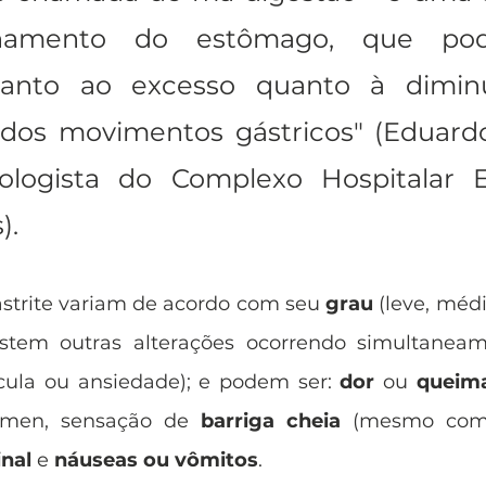
namento do estômago, que pode
tanto ao excesso quanto à diminu
dos movimentos gástricos" (Eduardo
rologista do Complexo Hospitalar 
. 
strite variam de acordo com seu 
grau
 (leve, médi
stem outras alterações ocorrendo simultaneamen
cula ou ansiedade); e podem ser: 
dor
 ou 
queim
ômen, sensação de
 barriga cheia
nal 
e 
náuseas ou vômitos
. 