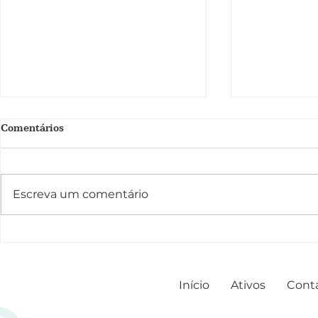
Comentários
Escreva um comentário
Exossomas: uma abordagem
Prejuvenatio
revolucionária para o
sobre essa 
tratamento da pele
estética
Início
Ativos
Cont