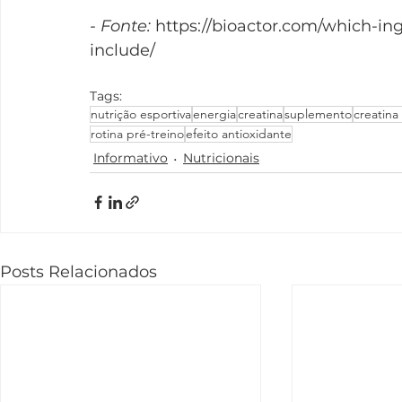
- Fonte: 
https://bioactor.com/which-in
include/
Tags:
nutrição esportiva
energia
creatina
suplemento
creatin
rotina pré-treino
efeito antioxidante
Informativo
Nutricionais
Posts Relacionados