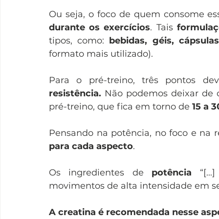
Ou seja, o foco de quem consome ess
durante os exercícios
. Tais 
formulaç
tipos, como: 
bebidas, géis, cápsul
formato mais utilizado). 
Para o pré-treino, três pontos de
resistência.
 Não podemos deixar de c
pré-treino, que fica em torno de 
15 a 
Pensando na potência, no foco e na r
para cada aspecto
. 
Os ingredientes de 
potência 
“[.
movimentos de alta intensidade em se
A creatina é recomendada nesse aspe