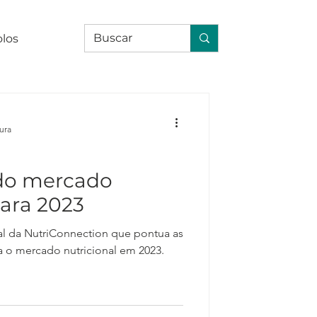
olos
tura
do mercado
para 2023
utriConnection que pontua as
a o mercado nutricional em 2023.