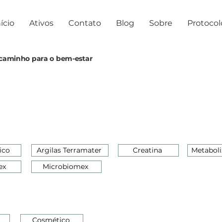
ício
Ativos
Contato
Blog
Sobre
Protocol
o caminho para o bem-estar
ico
Argilas Terramater
Creatina
Metaboli
ex
Microbiomex
Cosmético