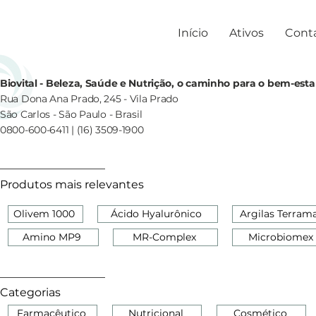
Início
Ativos
Cont
Biovital - Beleza, Saúde e Nutrição, o caminho para o bem-esta
Rua Dona Ana Prado, 245 - Vila Prado
São Carlos - São Paulo - Brasil
0800-600-6411 | (16) 3509-1900
Produtos mais relevantes
Olivem 1000
Ácido Hyalurônico
Argilas Terram
Amino MP9
MR-Complex
Microbiomex
Categorias
Farmacêutico
Nutricional
Cosmético