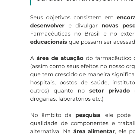
Seus objetivos consistem em 
encora
desenvolver
 e divulgar 
novas pesq
Farmacêuticas no Brasil e no exteri
educacionais
 que possam ser acessad
A 
área de atuação
 do farmacêutico 
(assim como seus efeitos no nosso or
que tem crescido de maneira significat
hospitais, postos de saúde, instituto
outros) quanto no 
setor privado
 
drogarias, laboratórios etc.) 
No âmbito da 
pesquisa
, ele pode 
qualidade de componentes e traba
alternativa. Na 
área alimentar
, ele p