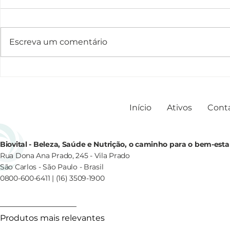
Escreva um comentário
Exossomas: uma abordagem
Prejuvenatio
revolucionária para o
sobre essa 
tratamento da pele
estética
Início
Ativos
Cont
Biovital - Beleza, Saúde e Nutrição, o caminho para o bem-esta
Rua Dona Ana Prado, 245 - Vila Prado
São Carlos - São Paulo - Brasil
0800-600-6411 | (16) 3509-1900
Produtos mais relevantes