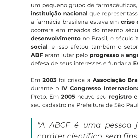
instituição nacional
 que representass
a farmácia brasileira estava em 
crise 
ocorrera em meados do mesmo sécul
desenvolvimento
 no Brasil, o século
social
, e isso afetou também o setor
ABF
 eram lutar pelo 
progresso
 e 
eng
defesa de seus interesses e fundar a
 E
Em 
2003
 foi criada a 
Associação Bra
durante o 
IV Congresso Internacion
Preto. Em 
2005
 houve seu 
registro 
seu cadastro na Prefeitura de São Paul
"A ABCF é uma pessoa jur
caráter científico, sem fin