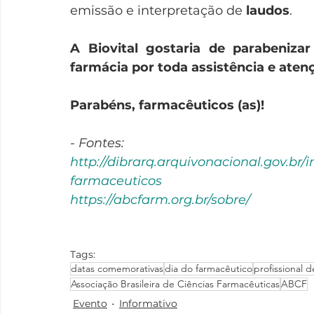
emissão e interpretação de
 laudos
.
A Biovital gostaria de parabenizar
farmácia por toda assistência e ate
Parabéns, farmacêuticos (as)! 
- Fontes: 
http://dibrarq.arquivonacional.gov.br/
farmaceuticos
https://abcfarm.org.br/sobre/
Tags:
datas comemorativas
dia do farmacêutico
profissional d
Associação Brasileira de Ciências Farmacêuticas
ABCF
Evento
Informativo