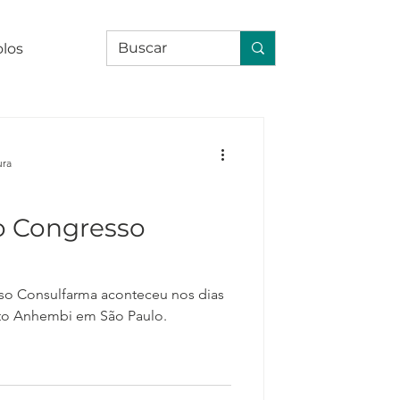
olos
ura
o Congresso
a
so Consulfarma aconteceu nos dias
rito Anhembi em São Paulo.