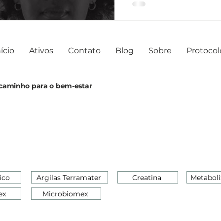
ício
Ativos
Contato
Blog
Sobre
Protocol
o caminho para o bem-estar
ico
Argilas Terramater
Creatina
Metaboli
ex
Microbiomex