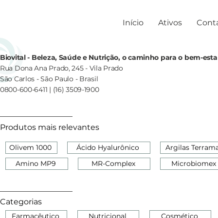
Início
Ativos
Cont
Biovital - Beleza, Saúde e Nutrição, o caminho para o bem-esta
Rua Dona Ana Prado, 245 - Vila Prado
São Carlos - São Paulo - Brasil
0800-600-6411 | (16) 3509-1900
Produtos mais relevantes
Olivem 1000
Ácido Hyalurônico
Argilas Terram
Amino MP9
MR-Complex
Microbiomex
Categorias
Farmacêutico
Nutricional
Cosmético