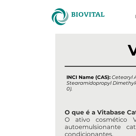
BIOVITAL
V
INCI Name (CAS):
Cetearyl 
Stearamidopropyl Dimethylam
0).
O que é a Vitabase Ca
O ativo cosmético Vi
autoemulsionante cat
condicionantes.