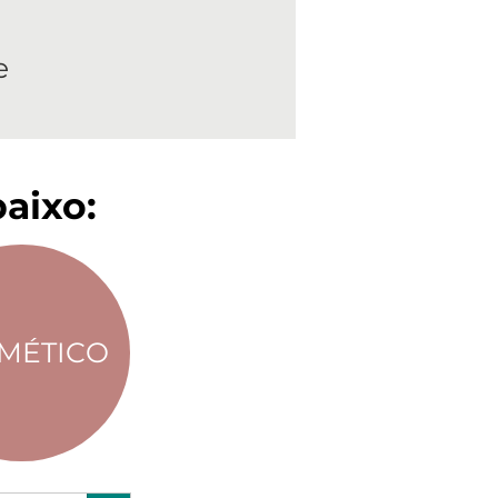
e
aixo:
MÉTICO