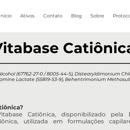
Início
Ativos
Contato
Blog
Sobre
Protoc
itabase Catiônic
Alcohol (67762-27-0 / 8005-44-5), Distearyldimonium Chlo
ine Lactate (55819-53-9), Behentrimonium Methosulfate
tiônica?
tabase Catiônica, disponibilizado pela
iônica, utilizada em formulações capil