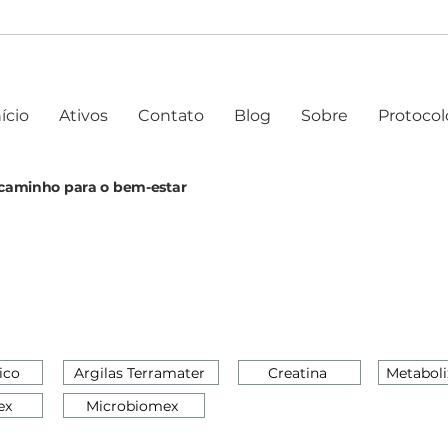
ício
Ativos
Contato
Blog
Sobre
Protocol
o caminho para o bem-estar
ico
Argilas Terramater
Creatina
Metaboli
ex
Microbiomex