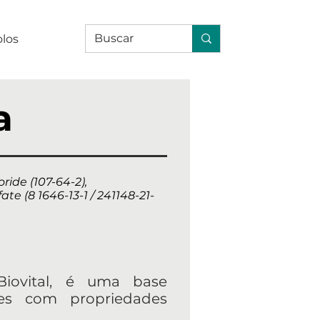
olos
a
ride (107-64-2),
 (8 1646-13-1 / 241148-21-
 Biovital, é uma base
ares com propriedades