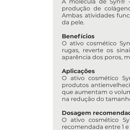
A molécula de Syn® -
produção de colágeno
Ambas atividades func
da pele.
Benefícios
O ativo cosmético Syn
rugas, reverte os sina
aparência dos poros, me
Aplicações
O ativo cosmético Syn
produtos antienvelheci
que aumentam o volume
na redução do tamanho 
Dosagem recomenda
O ativo cosmético Sy
recomendada entre 1 e