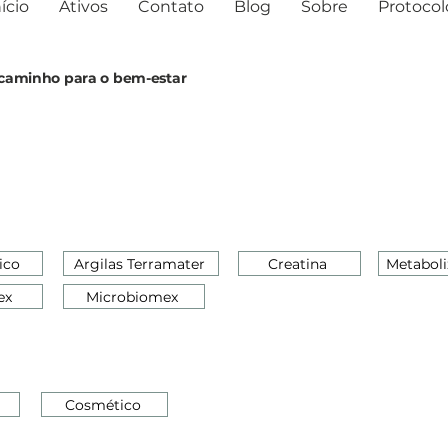
ício
Ativos
Contato
Blog
Sobre
Protocol
o caminho para o bem-estar
ico
Argilas Terramater
Creatina
Metaboli
ex
Microbiomex
Cosmético