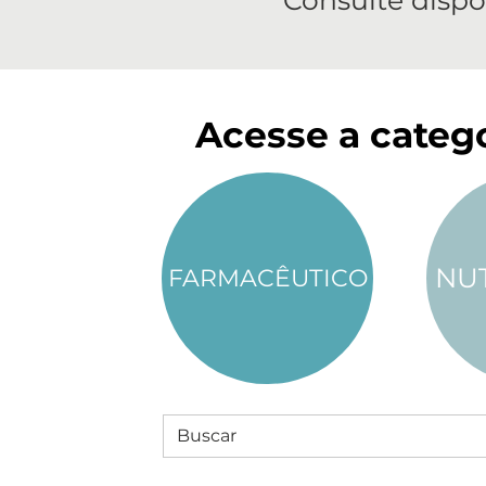
Consulte dispo
Acesse a catego
NU
FARMACÊUTICO