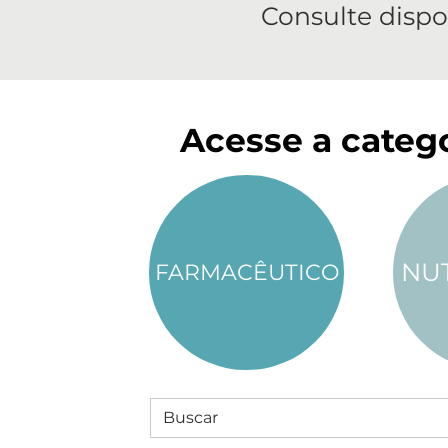
Consulte dispo
Acesse a catego
NU
FARMACÊUTICO