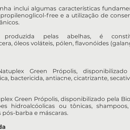
nha inclui algumas características fundame
 propilenoglicol-free e a utilização de cons
ânicos.
 produzida pelas abelhas, é constit
cera, óleos voláteis, pólen, flavonóides (gala
tuplex Green Própolis, disponibilizado 
a, bactericida, antiacne, cicatrizante, secati
lex Green Própolis, disponibilizado pela Bio
es hidroalcóolicas ou tônicas, shampoos,
s pós-barba e máscaras.
da