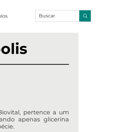
olos
olis
Biovital, pertence a um
ando apenas glicerina
pécie.