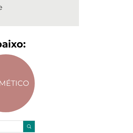
e
aixo:
MÉTICO