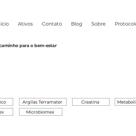
ício
Ativos
Contato
Blog
Sobre
Protocol
o caminho para o bem-estar
ico
Argilas Terramater
Creatina
Metaboli
ex
Microbiomex