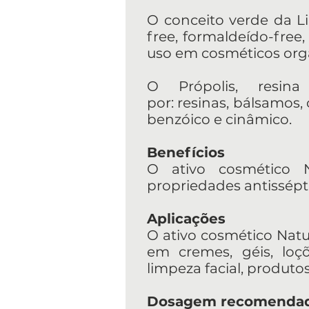
O conceito verde da Li
free, formaldeído-free,
uso em cosméticos org
O Própolis, resina
por: resinas, bálsamos, 
benzóico e cinâmico.
Benefícios
O ativo cosmético Na
propriedades antisséptic
Aplicações
O ativo cosmético Natup
em cremes, géis, loçõ
limpeza facial, produto
Dosagem recomenda