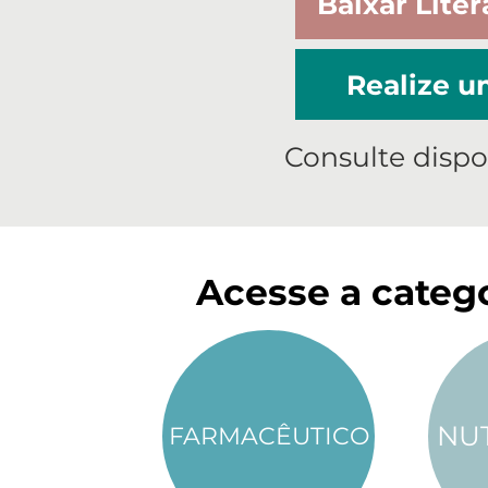
Baixar Liter
Realize 
Consulte dispo
Acesse a catego
NU
FARMACÊUTICO