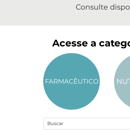
Consulte dispo
Acesse a catego
NU
FARMACÊUTICO