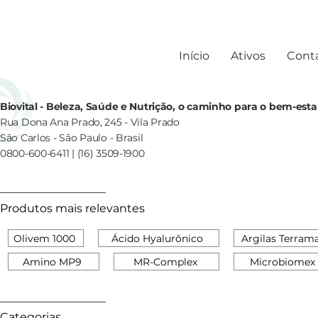
Início
Ativos
Cont
Biovital - Beleza, Saúde e Nutrição, o caminho para o bem-esta
Rua Dona Ana Prado, 245 - Vila Prado
São Carlos - São Paulo - Brasil
0800-600-6411 | (16) 3509-1900
Produtos mais relevantes
Olivem 1000
Ácido Hyalurônico
Argilas Terram
Amino MP9
MR-Complex
Microbiomex
Categorias