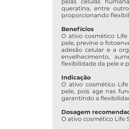
pelas células humana
queratina, entre outr
proporcionando flexibil
Benefícios
O ativo cosmético Life 
pele, previne o fotoen
adesão celular e a or
envelhecimento, aum
flexibilidade da pele e
Indicação
O ativo cosmético Life
pele, pois age nas fun
garantindo a flexibilida
Dosagem recomenda
O ativo cosmético Life 