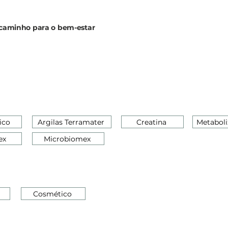
o caminho para o bem-estar
ico
Argilas Terramater
Creatina
Metaboli
ex
Microbiomex
Cosmético