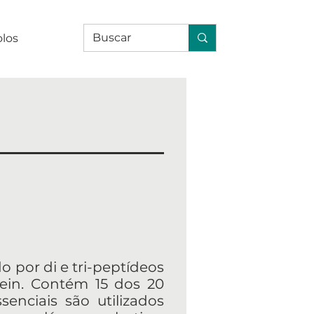
olos
do por di e tri-peptídeos
tein. Contém 15 dos 20
nciais são utilizados