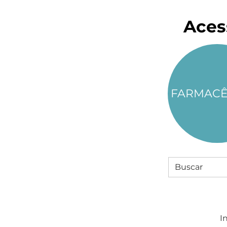
Aces
FARMACÊ
In