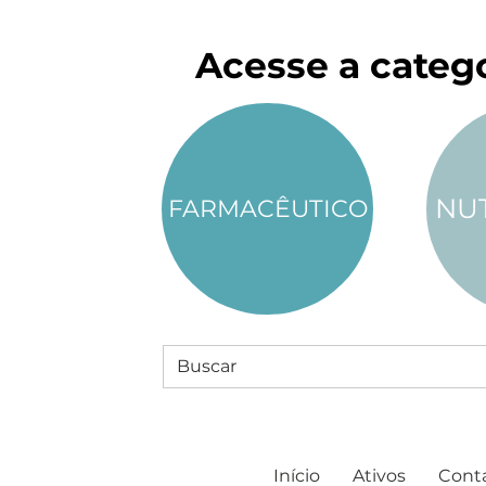
Acesse a catego
NU
FARMACÊUTICO
Início
Ativos
Cont