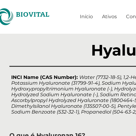
BIOVITAL
Início
Ativos
Con
Hyalu
INCI Name (CAS Number):
Water (7732-18-5), 1,2-
Potassium Hyaluronate (31799-91-4), Sodium Hyalur
Hydroxypropyltrimonium Hyaluronate (-), Hydrolyzed
Hydrolyzed Sodium Hyaluronate (-), Sodium Retinoyl
Ascorbylpropyl Hydrolyzed Hyaluronate (1800464-57
Dimethylsilanol Hyaluronate (135507-00-5), Pentylen
Sodium Benzoate (532-32-1), Propanediol (504-63-2;
O que é Hyaluronan 16?