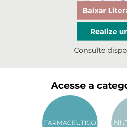
Baixar Liter
Realize 
Consulte dispo
Acesse a catego
NU
FARMACÊUTICO