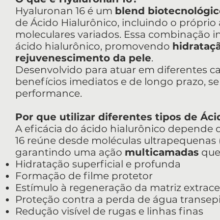
Hyaluronan 16 é um
blend biotecnológic
de Ácido Hialurônico, incluindo o próprio
moleculares variados. Essa combinação int
ácido hialurônico, promovendo
hidrataçã
rejuvenescimento da pele
.
Desenvolvido para atuar em diferentes c
benefícios imediatos e de longo prazo, s
performance.
Por que utilizar diferentes tipos de Ác
A eficácia do ácido hialurônico depende
16 reúne desde moléculas ultrapequenas (
garantindo uma ação
multicamadas
que 
Hidratação superficial e profunda
Formação de filme protetor
Estímulo à regeneração da matriz extrace
Proteção contra a perda de água transe
Redução visível de rugas e linhas finas