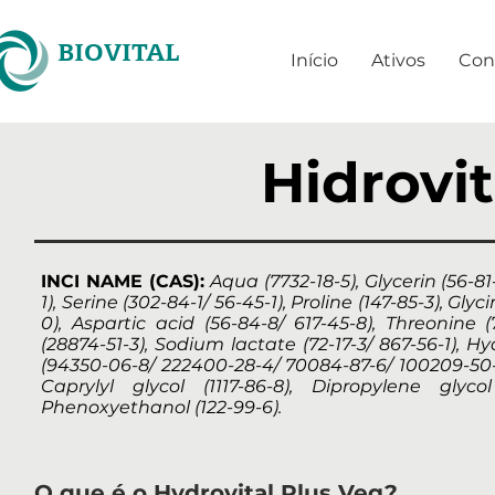
BIOVITAL
Início
Ativos
Con
Hidrovit
INCI NAME (CAS):
Aqua (7732-18-5), Glycerin (56-81
1), Serine (302-84-1/ 56-45-1), Proline (147-85-3), Gl
0), Aspartic acid (56-84-8/ 617-45-8), Threonine 
(28874-51-3), Sodium lactate (72-17-3/ 867-56-1), 
(94350-06-8/ 222400-28-4/ 70084-87-6/ 100209-50-5
Caprylyl glycol (1117-86-8), Dipropylene glyco
Phenoxyethanol (122-99-6).
O que é o Hydrovital Plus Veg?