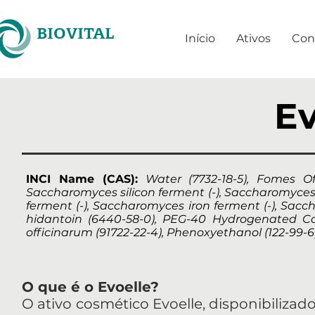
BIOVITAL
Início
Ativos
Con
Ev
INCI Name (CAS):
Water (7732-18-5), Fomes Off
Saccharomyces silicon ferment (-), Saccharomyce
ferment (-), Saccharomyces iron ferment (-), Sacc
hidantoin (6440-58-0), PEG-40 Hydrogenated Cast
officinarum (91722-22-4), Phenoxyethanol (122-99-6)
O que é o Evoelle?
O ativo cosmético Evoelle, disponibilizad