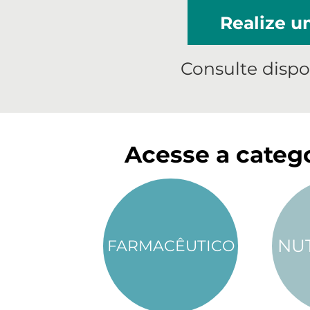
Realize 
Consulte dispo
Acesse a catego
NU
FARMACÊUTICO