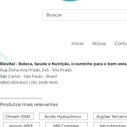
Início
Ativos
Cont
Biovital - Beleza, Saúde e Nutrição, o caminho para o bem-esta
Rua Dona Ana Prado, 245 - Vila Prado
São Carlos - São Paulo - Brasil
0800-600-6411 | (16) 3509-1900
Produtos mais relevantes
Olivem 1000
Ácido Hyalurônico
Argilas Terram
Amino MP9
MR-Complex
Microbiomex