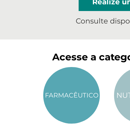
Realize 
Consulte dispo
Acesse a catego
NU
FARMACÊUTICO