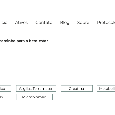
ício
Ativos
Contato
Blog
Sobre
Protocol
o caminho para o bem-estar
ico
Argilas Terramater
Creatina
Metaboli
ex
Microbiomex