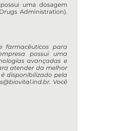
tal, possui uma dosagem
rugs Administration).
s e farmacêuticos para
 empresa possui uma
nologias avançadas e
para atender da melhor
 é disponibilizado pela
@biovital.ind.br.
Você