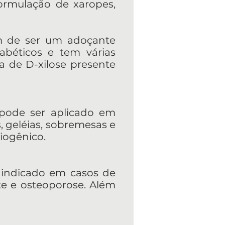
ormulação de xaropes,
lém de ser um adoçante
iabéticos e tem várias
la de D-xilose presente
l, pode ser aplicado em
, geléias, sobremesas e
iogênico.
, é indicado em casos de
te e osteoporose. Além