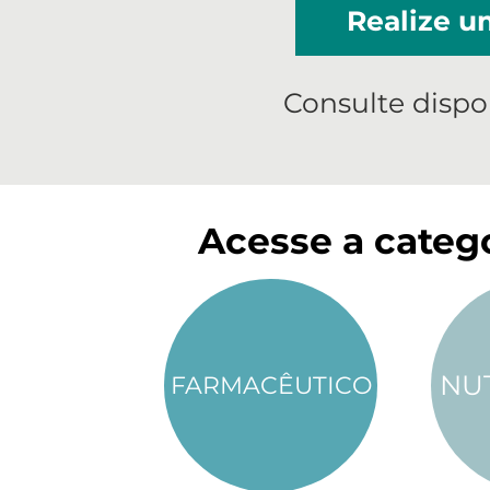
Realize 
Consulte dispo
Acesse a catego
NU
FARMACÊUTICO