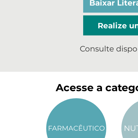
Baixar Liter
Realize 
Consulte dispo
Acesse a catego
NU
FARMACÊUTICO