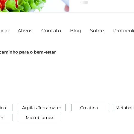
ício
Ativos
Contato
Blog
Sobre
Protocol
o caminho para o bem-estar
ico
Argilas Terramater
Creatina
Metaboli
ex
Microbiomex