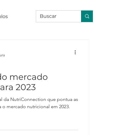
olos
tura
do mercado
para 2023
utriConnection que pontua as
a o mercado nutricional em 2023.