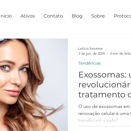
Início
Ativos
Contato
Blog
Sobre
Protoc
Letícia Seneme
3 de jun. de 2024
3 min de leit
Tendências
Exossomas:
revolucionár
tratamento 
O uso de exossomas em 
renovação celular é uma 
beneficiam a pele?