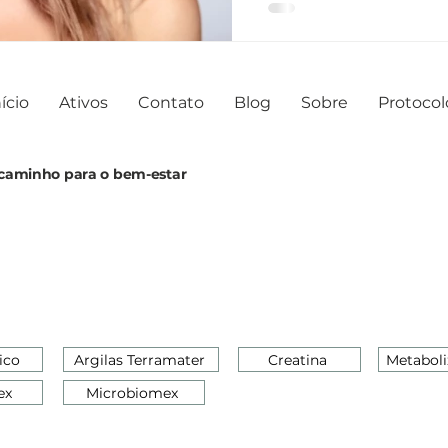
ício
Ativos
Contato
Blog
Sobre
Protocol
o caminho para o bem-estar
ico
Argilas Terramater
Creatina
Metaboli
ex
Microbiomex