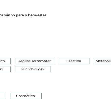
o caminho para o bem-estar
ico
Argilas Terramater
Creatina
Metaboli
ex
Microbiomex
Cosmético