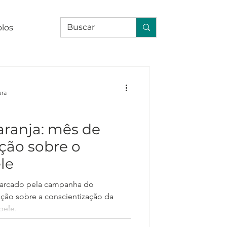
olos
ura
ranja: mês de
ção sobre o
le
arcado pela campanha do
ção sobre a conscientização da
pele.