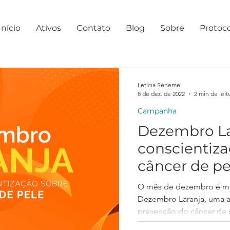
Início
Ativos
Contato
Blog
Sobre
Protoc
Letícia Seneme
8 de dez. de 2022
2 min de leit
Campanha
Dezembro La
conscientiza
câncer de pe
O mês de dezembro é m
Dezembro Laranja, uma a
prevenção do câncer de 