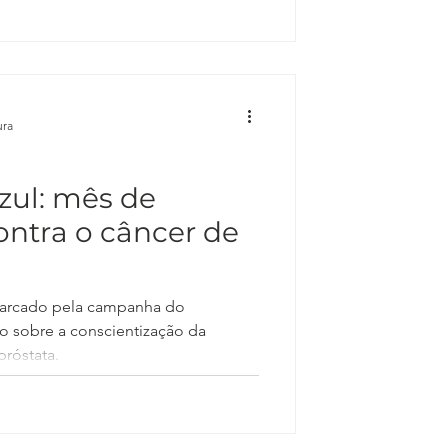
ura
ul: mês de
ntra o câncer de
arcado pela campanha do
 sobre a conscientização da
róstata.