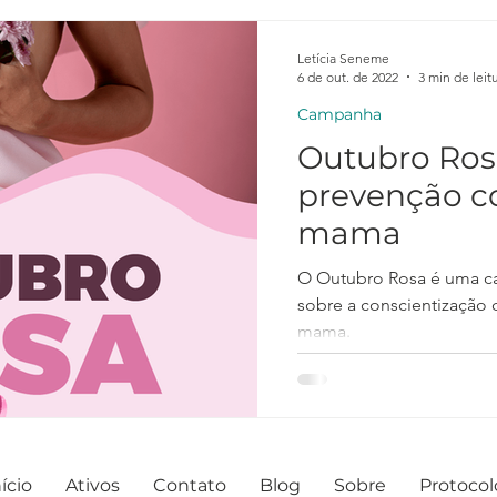
Letícia Seneme
6 de out. de 2022
3 min de leit
Campanha
Outubro Ros
prevenção co
mama
O Outubro Rosa é uma ca
sobre a conscientização 
mama.
ício
Ativos
Contato
Blog
Sobre
Protocol